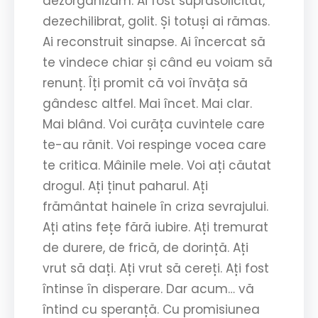
dezorganizam. Ai fost suprasolicitat,
dezechilibrat, golit. Și totuși ai rămas.
Ai reconstruit sinapse. Ai încercat să
te vindece chiar și când eu voiam să
renunț. Îți promit că voi învăța să
gândesc altfel. Mai încet. Mai clar.
Mai blând. Voi curăța cuvintele care
te-au rănit. Voi respinge vocea care
te critica. Mâinile mele. Voi ați căutat
drogul. Ați ținut paharul. Ați
frământat hainele în criza sevrajului.
Ați atins fețe fără iubire. Ați tremurat
de durere, de frică, de dorință. Ați
vrut să dați. Ați vrut să cereți. Ați fost
întinse în disperare. Dar acum… vă
întind cu speranță. Cu promisiunea