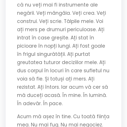
că nu veți mai fi instrumente ale
negării. Veți mângâia. Veți crea. Veți
construi. Veți scrie. Tălpile mele. Voi
ați mers pe drumuri periculoase. Ați
intrat în case greșite. Ați stat în
picioare în nopți lungi. Ați fost goale
în frigul singurătății. Ați purtat
greutatea tuturor deciziilor mele. Ați
dus corpul în locuri în care sufletul nu
voia să fie. Și totuși ați mers. Ați
rezistat. Ați întors. Iar acum vă cer să
mă duceți acasă. În mine. În lumină.
În adevăr. În pace.
Acum mă așez în tine. Cu toată ființa
mea. Nu mai fug. Nu mai negociez.