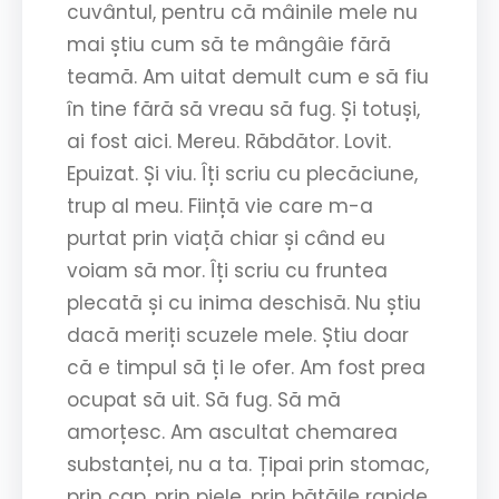
cuvântul, pentru că mâinile mele nu
mai știu cum să te mângâie fără
teamă. Am uitat demult cum e să fiu
în tine fără să vreau să fug. Și totuși,
ai fost aici. Mereu. Răbdător. Lovit.
Epuizat. Și viu. Îți scriu cu plecăciune,
trup al meu. Ființă vie care m-a
purtat prin viață chiar și când eu
voiam să mor. Îți scriu cu fruntea
plecată și cu inima deschisă. Nu știu
dacă meriți scuzele mele. Știu doar
că e timpul să ți le ofer. Am fost prea
ocupat să uit. Să fug. Să mă
amorțesc. Am ascultat chemarea
substanței, nu a ta. Țipai prin stomac,
prin cap, prin piele, prin bătăile rapide