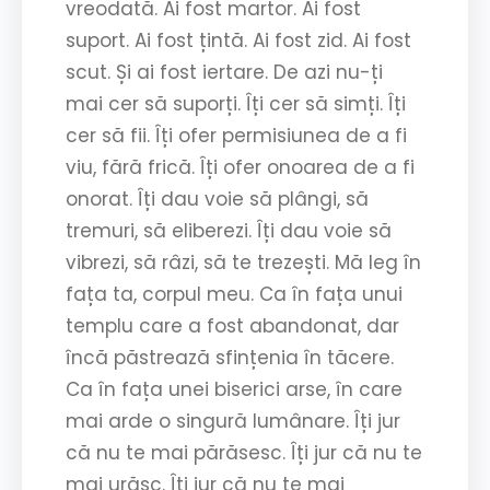
vreodată. Ai fost martor. Ai fost
suport. Ai fost țintă. Ai fost zid. Ai fost
scut. Și ai fost iertare. De azi nu-ți
mai cer să suporți. Îți cer să simți. Îți
cer să fii. Îți ofer permisiunea de a fi
viu, fără frică. Îți ofer onoarea de a fi
onorat. Îți dau voie să plângi, să
tremuri, să eliberezi. Îți dau voie să
vibrezi, să râzi, să te trezești. Mă leg în
fața ta, corpul meu. Ca în fața unui
templu care a fost abandonat, dar
încă păstrează sfințenia în tăcere.
Ca în fața unei biserici arse, în care
mai arde o singură lumânare. Îți jur
că nu te mai părăsesc. Îți jur că nu te
mai urăsc. Îți jur că nu te mai