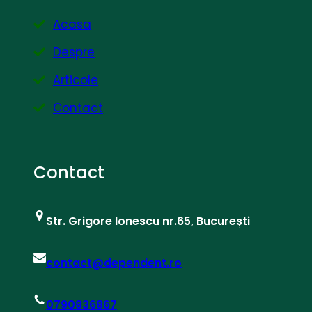
Acasa
Despre
Articole
Contact
Contact
Str. Grigore Ionescu nr.65, București
contact@dependent.ro
0790836867