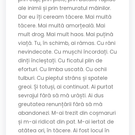
ale inimii și prin tremuratul mâinilor.
Dar eu îți ceream tăcere. Mai multă
tăcere. Mai multă amorțeală. Mai
mult drog. Mai mult haos. Mai puțină
viață. Tu, în schimb, ai rămas. Cu răni
nevindecate. Cu mușchi încordați. Cu
dinți încleștați. Cu ficatul plin de
eforturi. Cu limba uscată. Cu ochii
tulburi. Cu pieptul strâns și spatele
greoi. Și totuși, ai continuat. Ai purtat
sevrajul fără să mă urăști. Ai dus
greutatea renunțării fără să mă
abandonezi. M-ai trezit din coșmaruri
și m-ai ridicat din pat. M-ai iertat de
atâtea ori, în tăcere. Ai fost locul în