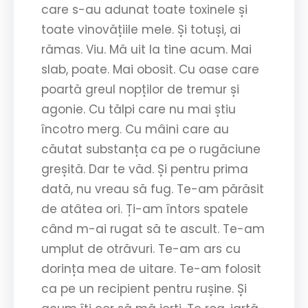
care s-au adunat toate toxinele și
toate vinovățiile mele. Și totuși, ai
rămas. Viu. Mă uit la tine acum. Mai
slab, poate. Mai obosit. Cu oase care
poartă greul nopților de tremur și
agonie. Cu tălpi care nu mai știu
încotro merg. Cu mâini care au
căutat substanța ca pe o rugăciune
greșită. Dar te văd. Și pentru prima
dată, nu vreau să fug. Te-am părăsit
de atâtea ori. Ți-am întors spatele
când m-ai rugat să te ascult. Te-am
umplut de otrăvuri. Te-am ars cu
dorința mea de uitare. Te-am folosit
ca pe un recipient pentru rușine. Și