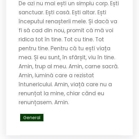
De azi nu mai ești un simplu corp. Ești
sanctuar. Ești casă. Ești altar. Ești
începutul renașterii mele. Și dacă va
fi să cad din nou, promit că mă voi
ridica tot în tine. Tot cu tine. Tot
pentru tine. Pentru că tu ești viața
mea. Și eu sunt, în sfârșit, viu în tine.
Amin, trup al meu. Amin, carne sacră.
Amin, lumină care a rezistat
întunericului. Amin, viață care nu a
renunțat la mine, chiar când eu
renunțasem. Amin.
General