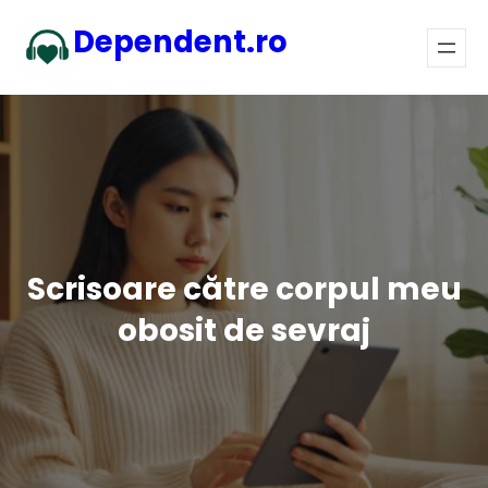
Sari
Dependent.ro
la
conținut
Scrisoare către corpul meu
obosit de sevraj