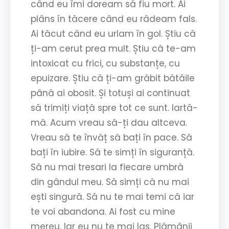
când eu îmi doream să fiu mort. Ai
plâns în tăcere când eu râdeam fals.
Ai tăcut când eu urlam în gol. Știu că
ți-am cerut prea mult. Știu că te-am
intoxicat cu frici, cu substanțe, cu
epuizare. Știu că ți-am grăbit bătăile
până ai obosit. Și totuși ai continuat
să trimiți viață spre tot ce sunt. Iartă-
mă. Acum vreau să-ți dau altceva.
Vreau să te învăț să bați în pace. Să
bați în iubire. Să te simți în siguranță.
Să nu mai tresari la fiecare umbră
din gândul meu. Să simți că nu mai
ești singură. Să nu te mai temi că iar
te voi abandona. Ai fost cu mine
mereu. Iar eu nu te mai las. Plămânii