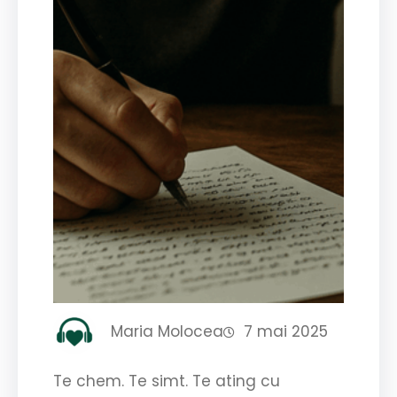
Maria Molocea
7 mai 2025
Te chem. Te simt. Te ating cu