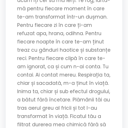
acum îți cer să mă ierți. Te rog, iartă-
mă pentru fiecare moment în care
te-am transformat într-un dușman.
Pentru fiecare zi în care ți-am
refuzat apa, hrana, odihna. Pentru
fiecare noapte în care te-am ținut
treaz cu gânduri haotice și substanțe
reci. Pentru fiecare clipă în care te-
am ignorat, ca și cum n-ai conta. Tu
contai. Ai contat mereu. Respirația ta,
chiar și sacadată, m-a ținut în viață.
Inima ta, chiar și sub efectul drogului,
a bătut fără încetare. Plămânii tăi au
tras aerul greu al fricii și tot l-au
transformat în viață. Ficatul tău a
filtrat durerea mea chimică fără să