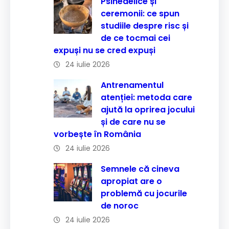
Psihedelice și
ceremonii: ce spun
studiile despre risc și
de ce tocmai cei
expuși nu se cred expuși
24 iulie 2026
Antrenamentul
atenției: metoda care
ajută la oprirea jocului
și de care nu se
vorbește în România
24 iulie 2026
Semnele că cineva
apropiat are o
problemă cu jocurile
de noroc
24 iulie 2026