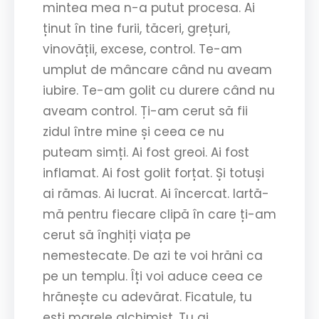
mintea mea n-a putut procesa. Ai
ținut în tine furii, tăceri, grețuri,
vinovății, excese, control. Te-am
umplut de mâncare când nu aveam
iubire. Te-am golit cu durere când nu
aveam control. Ți-am cerut să fii
zidul între mine și ceea ce nu
puteam simți. Ai fost greoi. Ai fost
inflamat. Ai fost golit forțat. Și totuși
ai rămas. Ai lucrat. Ai încercat. Iartă-
mă pentru fiecare clipă în care ți-am
cerut să înghiți viața pe
nemestecate. De azi te voi hrăni ca
pe un templu. Îți voi aduce ceea ce
hrănește cu adevărat. Ficatule, tu
ești marele alchimist. Tu ai