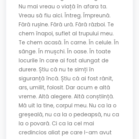
Nu mai vreau o viață în afara ta.
Vreau să fiu aici. Întreg. Împreună.
Fără rușine. Fără ură. Fără război. Te
chem înapoi, suflet al trupului meu.
Te chem acasă. În carne. În celule. În
sânge. În mușchi. În oase. În toate
locurile în care ai fost alungat de
durere. Știu că nu te simți în
siguranță încă. Știu că ai fost rănit,
ars, umilit, folosit. Dar acum e altă
vreme. Altă alegere. Altă conștiință.
Mă uit la tine, corpul meu. Nu ca la o
greșeală, nu ca la o pedeapsă, nu ca
la o povară. Ci ca la cel mai
credincios aliat pe care l-am avut