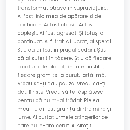
transformat otrava în supraviețuire.
Ai fost linia mea de apărare și de
purificare. Ai fost obosit. Ai fost
copleșit. Ai fost agresat. Și totuși ai
continuat. Ai filtrat, ai lucrat, ai sperat.
Știu că ai fost în pragul cedării. Știu
că ai suferit în tăcere. Știu că fiecare
picătură de alcool, fiecare pastilă,
fiecare gram te-a durut. Iartă-mă.
Vreau să-ți dau pauză. Vreau să-ți
dau liniște. Vreau să te răsplătesc
pentru că nu m-ai trădat. Pielea
mea. Tu ai fost granița dintre mine și
lume. Ai purtat urmele atingerilor pe
care nu le-am cerut. Ai simțit