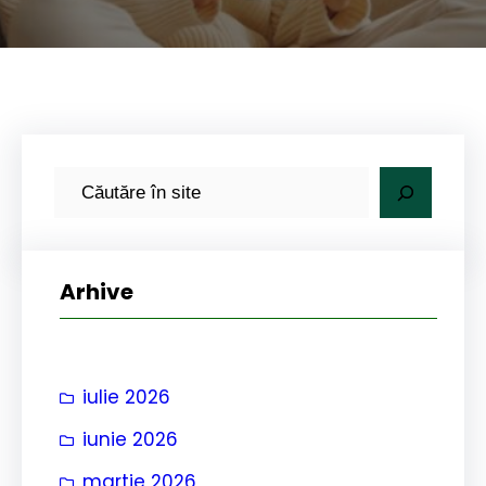
C
a
u
t
Arhive
ă
iulie 2026
iunie 2026
martie 2026