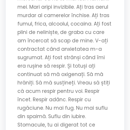
mei. Mari aripi invizibile. Ați tras aerul
murdar al camerelor închise. Ați tras
fumul, frica, alcoolul, cocaina. Ați fost
plini de neliniște, de graba cu care
am încercat să scap de mine. V-ați
contractat când anxietatea m-a
sugrumat. Ați fost strânși când îmi
era rușine să respir. Și totuși ați
continuat să mă oxigenați. Să mă
hrăniți. Să mă susțineți. Vreau să știți
că acum respir pentru voi. Respir
încet. Respir adânc. Respir cu
rugăciune. Nu mai fug. Nu mai suflu
din spaimă. Suflu din iubire.
Stomacule, tu ai digerat tot ce