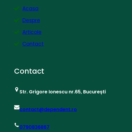
Acasa
Despre
Articole
Contact
Contact
Str. Grigore Ionescu nr.65, București
contact@dependent.ro
0790836867