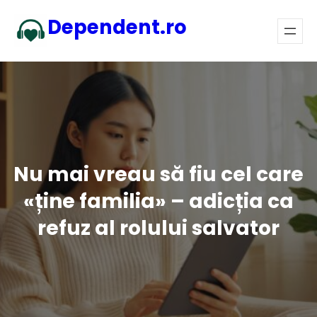
Sari
Dependent.ro
la
conținut
Nu mai vreau să fiu cel care
«ține familia» – adicția ca
refuz al rolului salvator