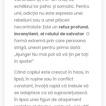
echilibrul lor psihic și somatic. Pentru
unii, adicția nu este expresia unei
rebeliuni sau a unei plăceri
necontrolate. Este un
refuz profund,
inconștient, al rolului de salvator
. O
formă extremă prin care persoana
strigă, uneori pentru prima dată:
„Ajunge! Nu mai pot să vă țin pe toți
în spate!”
Când copilul este crescut în haos, în
lipsă, în rușine sau în conflict
constant, învață rapid că trebuie să
se adapteze ca să supraviețuiască.
În lipsa unei figuri de atașament