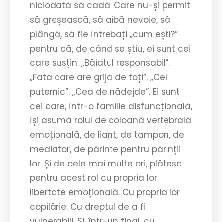
niciodată să cadă. Care nu-și permit
să greșească, să aibă nevoie, să
plângă, să fie întrebați „cum ești?”
pentru că, de când se știu, ei sunt cei
care susțin. „Băiatul responsabil”.
„Fata care are grijă de toți”. „Cel
puternic”. „Cea de nădejde”. Ei sunt
cei care, într-o familie disfuncțională,
își asumă rolul de coloană vertebrală
emoțională, de liant, de tampon, de
mediator, de părinte pentru părinții
lor. Și de cele mai multe ori, plătesc
pentru acest rol cu propria lor
libertate emoțională. Cu propria lor
copilărie. Cu dreptul de a fi
vulnerabili. Și, într-un final, cu