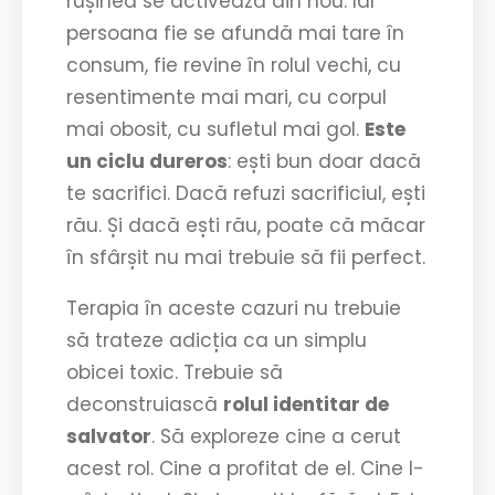
rușinea se activează din nou. Iar
persoana fie se afundă mai tare în
consum, fie revine în rolul vechi, cu
resentimente mai mari, cu corpul
mai obosit, cu sufletul mai gol.
Este
un ciclu dureros
: ești bun doar dacă
te sacrifici. Dacă refuzi sacrificiul, ești
rău. Și dacă ești rău, poate că măcar
în sfârșit nu mai trebuie să fii perfect.
Terapia în aceste cazuri nu trebuie
să trateze adicția ca un simplu
obicei toxic. Trebuie să
deconstruiască
rolul identitar de
salvator
. Să exploreze cine a cerut
acest rol. Cine a profitat de el. Cine l-