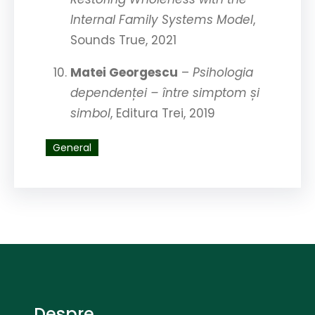
Internal Family Systems Model
,
Sounds True, 2021
Matei Georgescu
–
Psihologia
dependenței – între simptom și
simbol
, Editura Trei, 2019
General
Despre