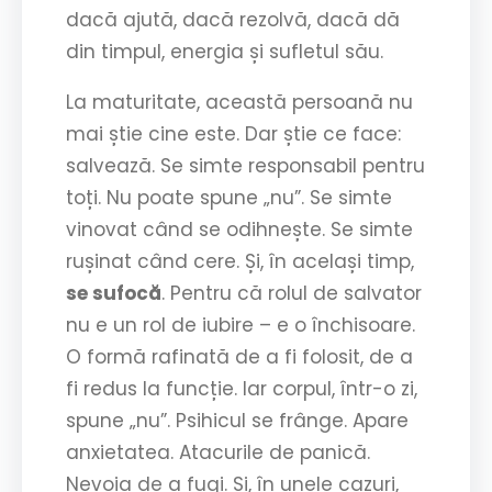
dacă ajută, dacă rezolvă, dacă dă
din timpul, energia și sufletul său.
La maturitate, această persoană nu
mai știe cine este. Dar știe ce face:
salvează. Se simte responsabil pentru
toți. Nu poate spune „nu”. Se simte
vinovat când se odihnește. Se simte
rușinat când cere. Și, în același timp,
se sufocă
. Pentru că rolul de salvator
nu e un rol de iubire – e o închisoare.
O formă rafinată de a fi folosit, de a
fi redus la funcție. Iar corpul, într-o zi,
spune „nu”. Psihicul se frânge. Apare
anxietatea. Atacurile de panică.
Nevoia de a fugi. Și, în unele cazuri,