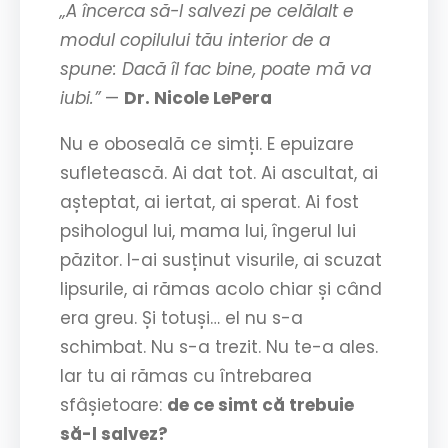
„A încerca să-l salvezi pe celălalt e
modul copilului tău interior de a
spune: Dacă îl fac bine, poate mă va
iubi.”
—
Dr. Nicole LePera
Nu e oboseală ce simți. E epuizare
sufletească. Ai dat tot. Ai ascultat, ai
așteptat, ai iertat, ai sperat. Ai fost
psihologul lui, mama lui, îngerul lui
păzitor. I-ai susținut visurile, ai scuzat
lipsurile, ai rămas acolo chiar și când
era greu. Și totuși… el nu s-a
schimbat. Nu s-a trezit. Nu te-a ales.
Iar tu ai rămas cu întrebarea
sfâșietoare:
de ce simt că trebuie
să-l salvez?