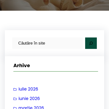
C
a
u
t
Arhive
ă
iulie 2026
iunie 2026
martie 2026