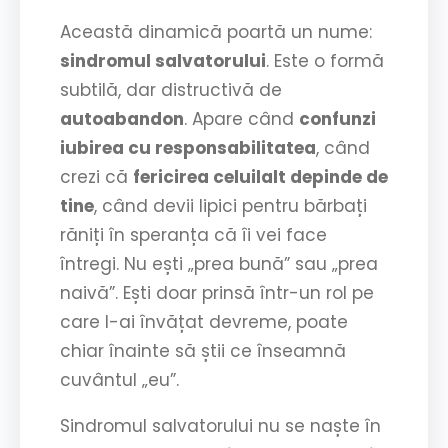
Această dinamică poartă un nume:
sindromul salvatorului
. Este o formă
subtilă, dar distructivă de
autoabandon
. Apare când
confunzi
iubirea cu responsabilitatea
, când
crezi că
fericirea celuilalt depinde de
tine
, când devii lipici pentru bărbați
răniți în speranța că îi vei face
întregi. Nu ești „prea bună” sau „prea
naivă”. Ești doar prinsă într-un rol pe
care l-ai învățat devreme, poate
chiar înainte să știi ce înseamnă
cuvântul „eu”.
Sindromul salvatorului nu se naște în