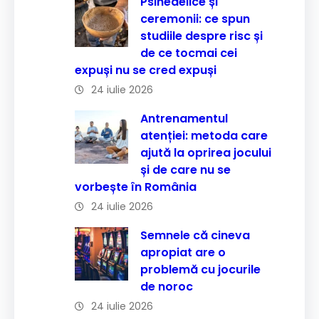
Psihedelice și
ceremonii: ce spun
studiile despre risc și
de ce tocmai cei
expuși nu se cred expuși
24 iulie 2026
Antrenamentul
atenției: metoda care
ajută la oprirea jocului
și de care nu se
vorbește în România
24 iulie 2026
Semnele că cineva
apropiat are o
problemă cu jocurile
de noroc
24 iulie 2026