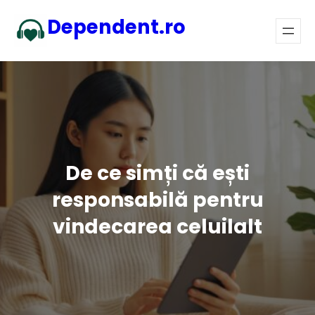
Sari
Dependent.ro
la
conținut
De ce simți că ești
responsabilă pentru
vindecarea celuilalt