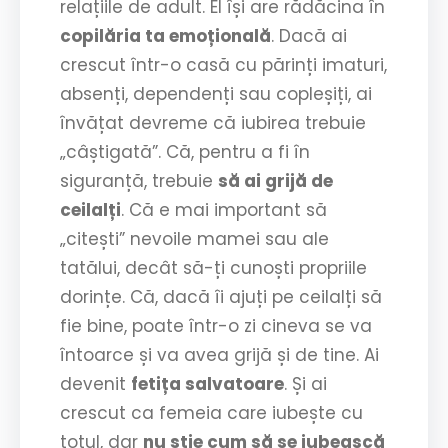
relațiile de adult. El își are rădăcina în
copilăria ta emoțională
. Dacă ai
crescut într-o casă cu părinți imaturi,
absenți, dependenți sau copleșiți, ai
învățat devreme că iubirea trebuie
„câștigată”. Că, pentru a fi în
siguranță, trebuie
să ai grijă de
ceilalți
. Că e mai important să
„citești” nevoile mamei sau ale
tatălui, decât să-ți cunoști propriile
dorințe. Că, dacă îi ajuți pe ceilalți să
fie bine, poate într-o zi cineva se va
întoarce și va avea grijă și de tine. Ai
devenit
fetița salvatoare
. Și ai
crescut ca femeia care iubește cu
totul, dar
nu știe cum să se iubească