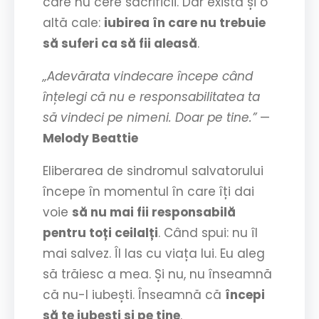
care nu cere sacrificii. Dar există și o
altă cale:
iubirea în care nu trebuie
să suferi ca să fii aleasă
.
„Adevărata vindecare începe când
înțelegi că nu e responsabilitatea ta
să vindeci pe nimeni. Doar pe tine.”
—
Melody Beattie
Eliberarea de sindromul salvatorului
începe în momentul în care îți dai
voie
să nu mai fii responsabilă
pentru toți ceilalți
. Când spui: nu îl
mai salvez. Îl las cu viața lui. Eu aleg
să trăiesc a mea. Și nu, nu înseamnă
că nu-l iubești. Înseamnă că
începi
să te iubești și pe tine
.