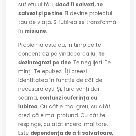
sufletului tău,
dacă îl salvezi, te
salvezi și pe tine
. El devine proiectul
tău de viață. Și iubirea se transformă
în
misiune
.
Problema este că, în timp ce te
concentrezi pe vindecarea lui,
te
dezintegrezi pe tine
. Te neglijezi. Te
minți. Te epuizezi. Îți creezi
identitatea în funcție de cât de
necesară ești. Și, fără să-ți dai
seama,
confunzi suferința cu
iubirea
. Cu cât e mai greu, cu atât
crezi că e mai profund. Cu cât te
respinge, cu atât încerci mai tare.
Este
dependența de a fi salvatoare
,