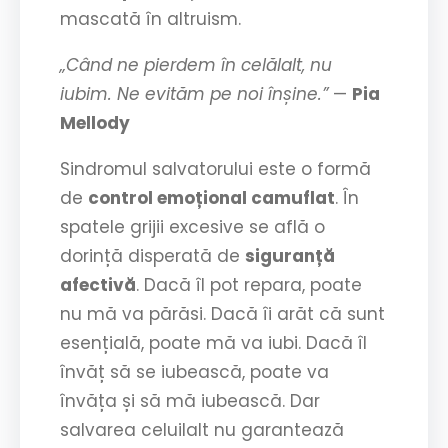
mascată în altruism.
„Când ne pierdem în celălalt, nu
iubim. Ne evităm pe noi înșine.”
—
Pia
Mellody
Sindromul salvatorului este o formă
de
control emoțional camuflat
. În
spatele grijii excesive se află o
dorință disperată de
siguranță
afectivă
. Dacă îl pot repara, poate
nu mă va părăsi. Dacă îi arăt că sunt
esențială, poate mă va iubi. Dacă îl
învăț să se iubească, poate va
învăța și să mă iubească. Dar
salvarea celuilalt nu garantează