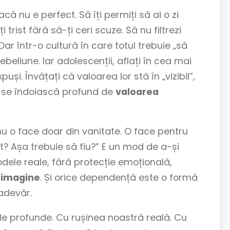
că nu e perfect. Să îți permiți să ai o zi
 trist fără să-ți ceri scuze. Să nu filtrezi
r într-o cultură în care totul trebuie „să
beliune. Iar adolescenții, aflați în cea mai
și. Învățați că valoarea lor stă în „vizibil”,
să se îndoiască profund de
valoarea
, nu o face doar din vanitate. O face pentru
t? Așa trebuie să fiu?” E un mod de a-și
odele reale, fără protecție emoțională,
 imagine
. Și orice dependență este o formă
 adevăr.
le profunde. Cu rușinea noastră reală. Cu