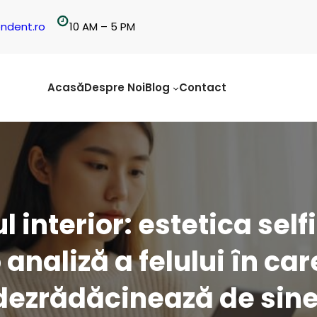
ndent.ro
10 AM – 5 PM
Acasă
Despre Noi
Blog
Contact
interior: estetica self
 analiză a felului în ca
dezrădăcinează de sine