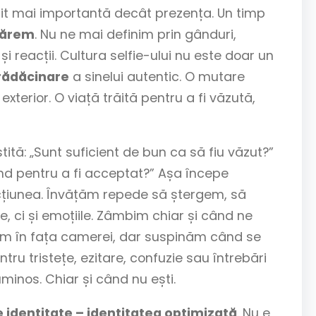
it mai importantă decât prezența. Un timp
părem
. Nu ne mai definim prin gânduri,
ni și reacții. Cultura selfie-ului nu este doar un
rădăcinare
a sinelui autentic. O mutare
exterior. O viață trăită pentru a fi văzută,
stită: „Sunt suficient de bun ca să fiu văzut?”
und pentru a fi acceptat?” Așa începe
ecțiunea. Învățăm repede să ștergem, să
e, ci și emoțiile. Zâmbim chiar și când ne
m în fața camerei, dar suspinăm când se
ntru tristețe, ezitare, confuzie sau întrebări
uminos. Chiar și când nu ești.
e identitate – identitatea optimizată
. Nu e