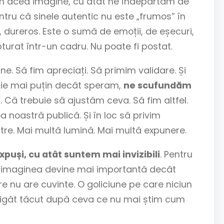
t în acea imagine, cu atât ne îndepărtăm de
Pentru că sinele autentic nu este „frumos” în
u, dureros. Este o sumă de emoții, de eșecuri,
pturat într-un cadru. Nu poate fi postat.
e. Să fim apreciați. Să primim validare. Și
acție mai puțin decât speram,
ne scufundăm
l
. Că trebuie să ajustăm ceva. Să fim altfel.
 noastră publică. Și în loc să privim
iltre. Mai multă lumină. Mai multă expunere.
puși, cu atât suntem mai invizibili
. Pentru
nd imaginea devine mai importantă decât
e nu are cuvinte. O goliciune pe care niciun
trigăt tăcut după ceva ce nu mai știm cum