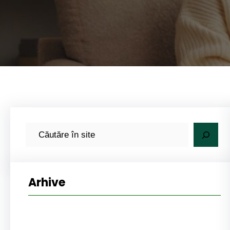
C
a
u
t
Arhive
ă