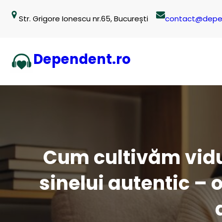
Sari
Str. Grigore Ionescu nr.65, București
contact@depe
la
conținut
Dependent.ro
Cum cultivăm vidul 
sinelui autentic – o