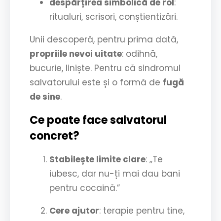
despărțirea simbolică de rol
:
ritualuri, scrisori, conștientizări.
Unii descoperă, pentru prima dată,
propriile nevoi uitate
: odihnă,
bucurie, liniște. Pentru că sindromul
salvatorului este și o formă de
fugă
de sine
.
Ce poate face salvatorul
concret?
Stabilește limite clare
: „Te
iubesc, dar nu-ți mai dau bani
pentru cocaină.”
Cere ajutor
: terapie pentru tine,