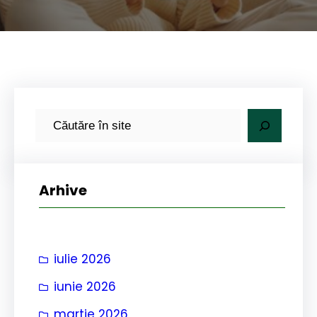
C
a
u
t
Arhive
ă
iulie 2026
iunie 2026
martie 2026