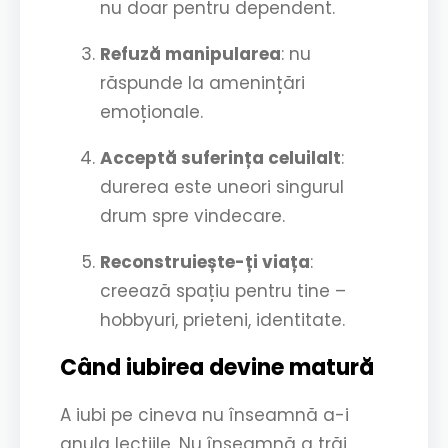
nu doar pentru dependent.
Refuză manipularea
: nu
răspunde la amenințări
emoționale.
Acceptă suferința celuilalt
:
durerea este uneori singurul
drum spre vindecare.
Reconstruiește-ți viața
:
creează spațiu pentru tine –
hobbyuri, prieteni, identitate.
Când iubirea devine matură
A iubi pe cineva nu înseamnă a-i
anula lecțiile. Nu înseamnă a trăi