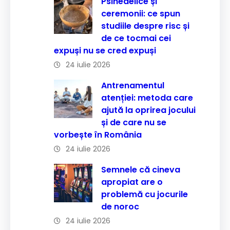
Psihedelice și
ceremonii: ce spun
studiile despre risc și
de ce tocmai cei
expuși nu se cred expuși
24 iulie 2026
Antrenamentul
atenției: metoda care
ajută la oprirea jocului
și de care nu se
vorbește în România
24 iulie 2026
Semnele că cineva
apropiat are o
problemă cu jocurile
de noroc
24 iulie 2026