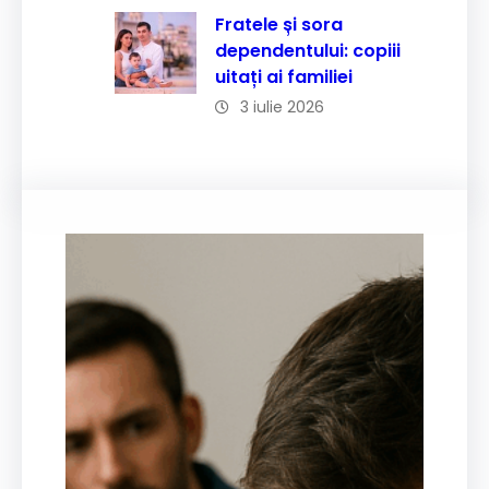
Fratele și sora
dependentului: copiii
uitați ai familiei
3 iulie 2026