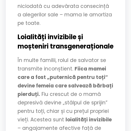
niciodată cu adevărata consecință
a alegerilor sale – mama le amortiza
pe toate.
Loialități invizibile și
moșteniri transgeneraționale
În multe familii, rolul de salvator se
transmite inconștient.
Fiica mamei
care a fost „puternică pentru toți”
devine femeia care salvează bărbați
pierduți.
Fiu crescut de o mamă
depresivă devine „stâlpul de sprijin”
pentru toți, chiar și cu prețul propriei
vieți. Acestea sunt
loialități invizibile
– angajamente afective față de