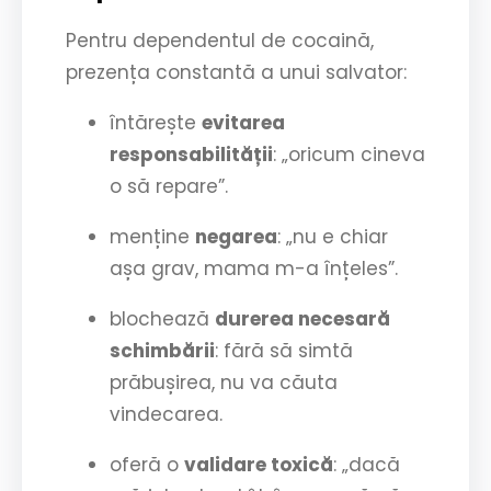
Pentru dependentul de cocaină,
prezența constantă a unui salvator:
întărește
evitarea
responsabilității
: „oricum cineva
o să repare”.
menține
negarea
: „nu e chiar
așa grav, mama m-a înțeles”.
blochează
durerea necesară
schimbării
: fără să simtă
prăbușirea, nu va căuta
vindecarea.
oferă o
validare toxică
: „dacă