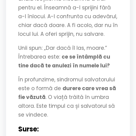
pentru el. Înseamnă a-l sprijini fără
a-l înlocui. A-l confrunta cu adevărul,
chiar dacă doare. A fi acolo, dar nu în
locul lui. A oferi sprijin, nu salvare.
Unii spun: „Dar dacă îl las, moare.”
Întrebarea este:
ce se întâmplă cu
tine dacă te anulezi în numele lui?
În profunzime, sindromul salvatorului
este o formă de
durere care vrea să
fie văzută
. O viață trăită în umbra
altora. Este timpul ca și salvatorul să
se vindece.
Surse: