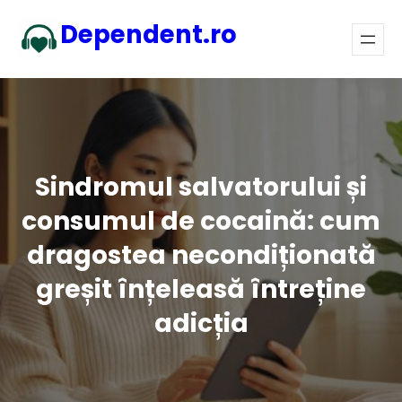
Sari
Dependent.ro
la
conținut
Sindromul salvatorului și
consumul de cocaină: cum
dragostea necondiționată
greșit înțeleasă întreține
adicția