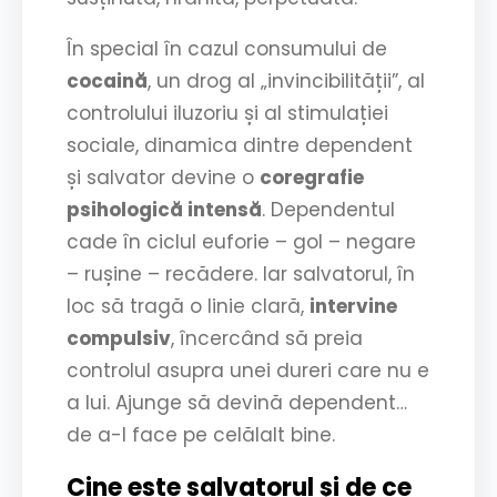
În special în cazul consumului de
cocaină
, un drog al „invincibilității”, al
controlului iluzoriu și al stimulației
sociale, dinamica dintre dependent
și salvator devine o
coregrafie
psihologică intensă
. Dependentul
cade în ciclul euforie – gol – negare
– rușine – recădere. Iar salvatorul, în
loc să tragă o linie clară,
intervine
compulsiv
, încercând să preia
controlul asupra unei dureri care nu e
a lui. Ajunge să devină dependent…
de a-l face pe celălalt bine.
Cine este salvatorul și de ce