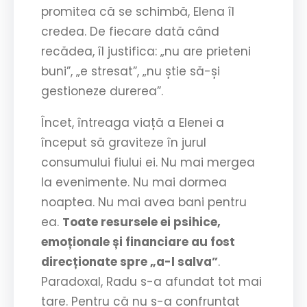
promitea că se schimbă, Elena îl
credea. De fiecare dată când
recădea, îl justifica: „nu are prieteni
buni”, „e stresat”, „nu știe să-și
gestioneze durerea”.
Încet, întreaga viață a Elenei a
început să graviteze în jurul
consumului fiului ei. Nu mai mergea
la evenimente. Nu mai dormea
noaptea. Nu mai avea bani pentru
ea.
Toate resursele ei psihice,
emoționale și financiare au fost
direcționate spre „a-l salva”
.
Paradoxal, Radu s-a afundat tot mai
tare. Pentru că nu s-a confruntat