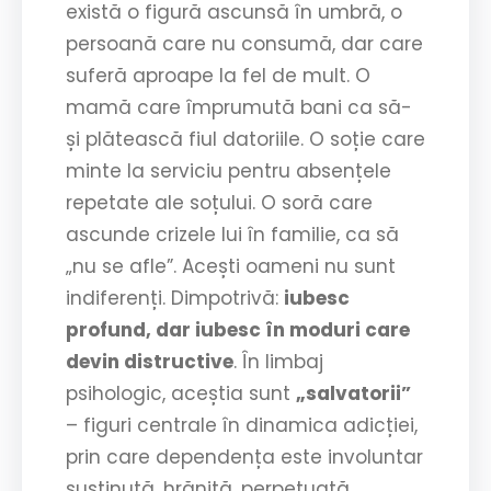
există o figură ascunsă în umbră, o
persoană care nu consumă, dar care
suferă aproape la fel de mult. O
mamă care împrumută bani ca să-
și plătească fiul datoriile. O soție care
minte la serviciu pentru absențele
repetate ale soțului. O soră care
ascunde crizele lui în familie, ca să
„nu se afle”. Acești oameni nu sunt
indiferenți. Dimpotrivă:
iubesc
profund, dar iubesc în moduri care
devin distructive
. În limbaj
psihologic, aceștia sunt
„salvatorii”
– figuri centrale în dinamica adicției,
prin care dependența este involuntar
susținută, hrănită, perpetuată.