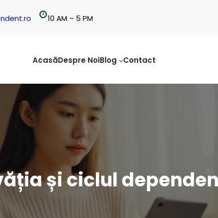
ndent.ro
10 AM – 5 PM
Acasă
Despre Noi
Blog
Contact
ăția și ciclul depende