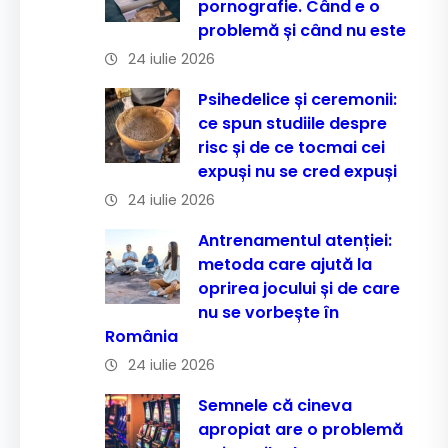
pornografie. Când e o
problemă și când nu este
24 iulie 2026
Psihedelice și ceremonii:
ce spun studiile despre
risc și de ce tocmai cei
expuși nu se cred expuși
24 iulie 2026
Antrenamentul atenției:
metoda care ajută la
oprirea jocului și de care
nu se vorbește în
România
24 iulie 2026
Semnele că cineva
apropiat are o problemă