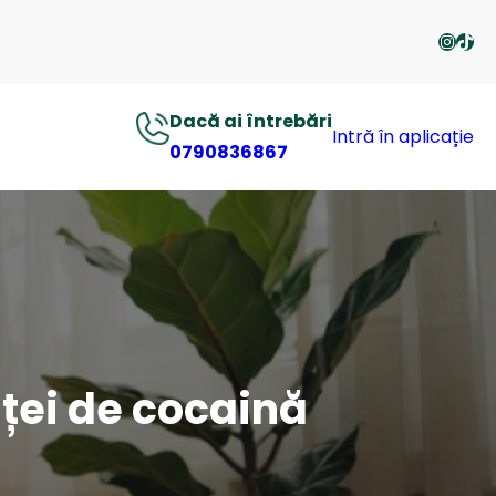
Insta
http
Dacă ai întrebări
Intră în aplicație
0790836867
nței de cocaină