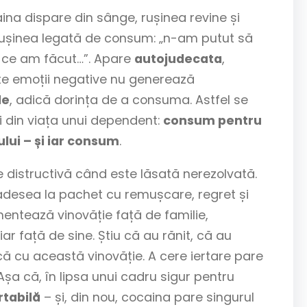
na dispare din sânge, rușinea revine și
i rușinea legată de consum: „n-am putut să
ți ce am făcut…”. Apare
autojudecata
,
ste emoții negative nu generează
le
, adică dorința de a consuma. Astfel se
i din viața unui dependent:
consum pentru
lui – și iar consum
.
de distructivă când este lăsată nerezolvată.
adesea la pachet cu remușcare, regret și
entează vinovăție față de familie,
ar față de sine. Știu că au rănit, că au
că cu această vinovăție. A cere iertare pare
Așa că, în lipsa unui cadru sigur pentru
tabilă
– și, din nou, cocaina pare singurul