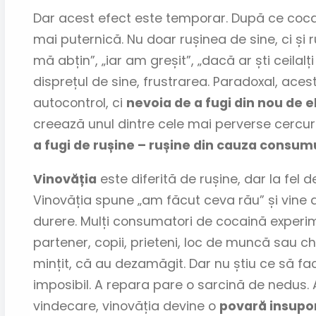
Dar acest efect este temporar. După ce cocai
mai puternică. Nu doar rușinea de sine, ci ș
mă abțin”, „iar am greșit”, „dacă ar ști ceilal
disprețul de sine, frustrarea. Paradoxal, ace
autocontrol, ci
nevoia de a fugi din nou de e
creează unul dintre cele mai perverse cercur
a fugi de rușine – rușine din cauza consumu
Vinovăția
este diferită de rușine, dar la fel 
Vinovăția spune „am făcut ceva rău” și vine 
durere. Mulți consumatori de cocaină experim
partener, copii, prieteni, loc de muncă sau chi
mințit, că au dezamăgit. Dar nu știu ce să fa
imposibil. A repara pare o sarcină de nedus. 
vindecare, vinovăția devine o
povară insupor