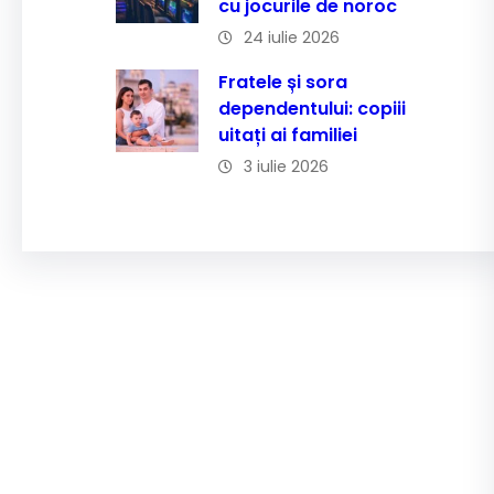
cu jocurile de noroc
24 iulie 2026
Fratele și sora
dependentului: copiii
uitați ai familiei
3 iulie 2026