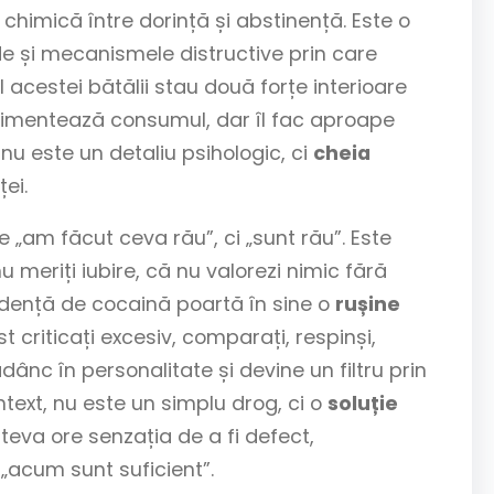
himică între dorință și abstinență. Este o
 și mecanismele distructive prin care
 acestei bătălii stau două forțe interioare
alimentează consumul, dar îl fac aproape
 nu este un detaliu psihologic, ci
cheia
ei.
 „am făcut ceva rău”, ci „sunt rău”. Este
 meriți iubire, că nu valorezi nimic fără
ență de cocaină poartă în sine o
rușine
t criticați excesiv, comparați, respinși,
adânc în personalitate și devine un filtru prin
text, nu este un simplu drog, ci o
soluție
teva ore senzația de a fi defect,
„acum sunt suficient”.