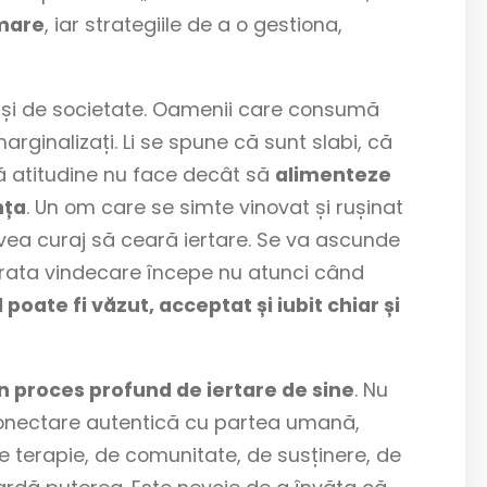
 mare
, iar strategiile de a o gestiona,
te și de societate. Oamenii care consumă
rginalizați. Li se spune că sunt slabi, că
ă atitudine nu face decât să
alimenteze
nța
. Un om care se simte vinovat și rușinat
avea curaj să ceară iertare. Se va ascunde
rata vindecare începe nu atunci când
poate fi văzut, acceptat și iubit chiar și
n proces profund de iertare de sine
. Nu
reconectare autentică cu partea umană,
 de terapie, de comunitate, de susținere, de