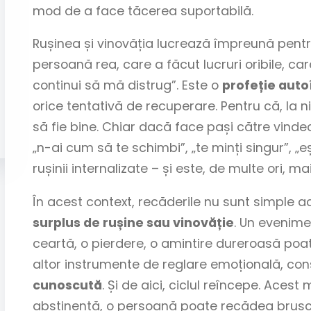
mod de a face tăcerea suportabilă.
Rușinea și vinovăția lucrează împreună pent
persoană rea, care a făcut lucruri oribile, ca
continui să mă distrug”. Este o
profeție auto
orice tentativă de recuperare. Pentru că, la 
să fie bine. Chiar dacă face pași către vinde
„n-ai cum să te schimbi”, „te minți singur”, „
rușinii internalizate – și este, de multe ori,
În acest context, recăderile nu sunt simple 
surplus de rușine sau vinovăție
. Un evenime
ceartă, o pierdere, o amintire dureroasă poat
altor instrumente de reglare emoțională, c
cunoscută
. Și de aici, ciclul reîncepe. Acest
abstinență, o persoană poate recădea brusc. 