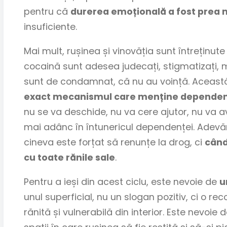
pentru că
durerea emoțională a fost prea
insuficiente.
Mai mult, rușinea și vinovăția sunt întreținu
cocaină sunt adesea judecați, stigmatizați, ma
sunt de condamnat, că nu au voință. Aceast
exact mecanismul care menține depende
nu se va deschide, nu va cere ajutor, nu va 
mai adânc în întunericul dependenței. Adevă
cineva este forțat să renunțe la drog, ci
când 
cu toate rănile sale
.
Pentru a ieși din acest ciclu, este nevoie de
u
unul superficial, nu un slogan pozitiv, ci o 
rănită și vulnerabilă din interior. Este nevoie