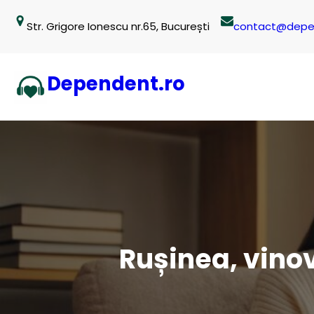
Sari
Str. Grigore Ionescu nr.65, București
contact@depe
la
conținut
Dependent.ro
Rușinea, vinov