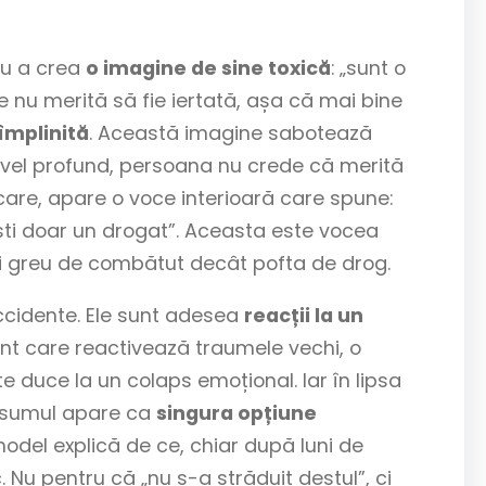
ru a crea
o imagine de sine toxică
: „sunt o
re nu merită să fie iertată, așa că mai bine
împlinită
. Această imagine sabotează
nivel profund, persoana nu crede că merită
care, apare o voce interioară care spune:
ești doar un drogat”. Aceasta este vocea
 mai greu de combătut decât pofta de drog.
accidente. Ele sunt adesea
reacții la un
nt care reactivează traumele vechi, o
e duce la un colaps emoțional. Iar în lipsa
onsumul apare ca
singura opțiune
 model explică de ce, chiar după luni de
Nu pentru că „nu s-a străduit destul”, ci