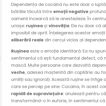
Dependența de cocaină nu este doar o luptă c
bătălie tăcută între
emoții negative
profunde
oamenii încearcă să le anestezieze. În centrul
uriașe:
rușinea
și
vinovăția
. Ele nu doar că 
imposibil de oprit. Înțelegerea acestor emoții
eliberării reale
din cercul vicios al dependenț
Rușinea
este o emoție identitară. Ea nu spune
sentimentul că ești fundamental defect, că nu
mască. Multe persoane care dezvoltă depend
veche
, adesea moștenită din copilărie: au fos
umiliți sau ignorați. Această rușine se înfige 
care se percep pe sine. Cocaina, în acest con
rapidă de supraviețuire
: anulează pentru câ
transformând-o în euforie, în sentimentul că 